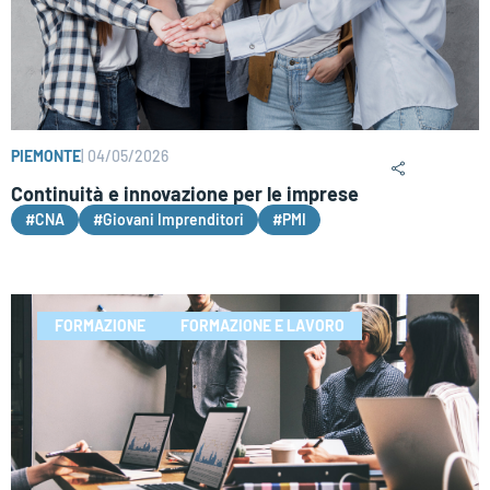
PIEMONTE
|
04/05/2026
Continuità e innovazione per le imprese
#CNA
#Giovani Imprenditori
#PMI
FORMAZIONE
FORMAZIONE E LAVORO