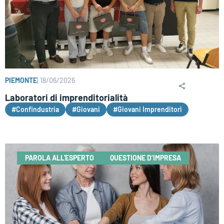
PIEMONTE
|
18/06/2026
Laboratori di imprenditorialità
#Confindustria
#Giovani
#Giovani Imprenditori
PAROLA ALL'ESPERTO
QUESTIONE D’IMPRESA