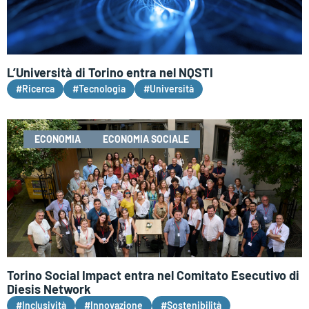
L’Università di Torino entra nel NQSTI
#Ricerca
#Tecnologia
#Università
ECONOMIA
ECONOMIA SOCIALE
Torino Social Impact entra nel Comitato Esecutivo di
Diesis Network
#Inclusività
#Innovazione
#Sostenibilità