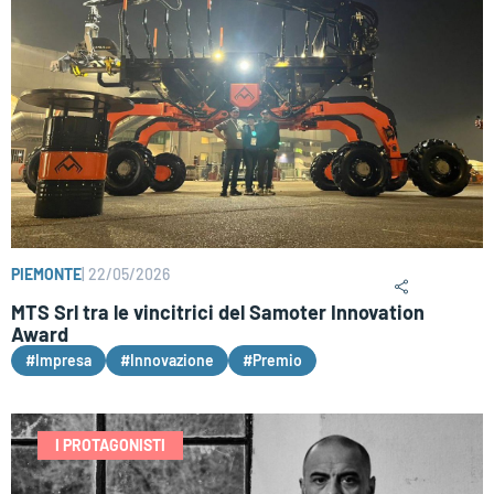
PIEMONTE
|
22/05/2026
MTS Srl tra le vincitrici del Samoter Innovation
Award
#Impresa
#Innovazione
#Premio
I PROTAGONISTI