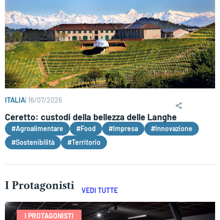
ITALIA
|
16/07/2026
Ceretto: custodi della bellezza delle Langhe
#Agroalimentare
#Food
#Impresa
#Innovazione
#Sostenibilità
#Territorio
I Protagonisti
VEDI TUTTE
I PROTAGONISTI