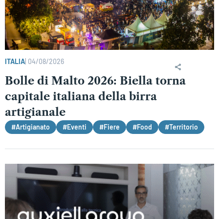
ITALIA
|
04/08/2026
Bolle di Malto 2026: Biella torna
capitale italiana della birra
artigianale
#Artigianato
#Eventi
#Fiere
#Food
#Territorio