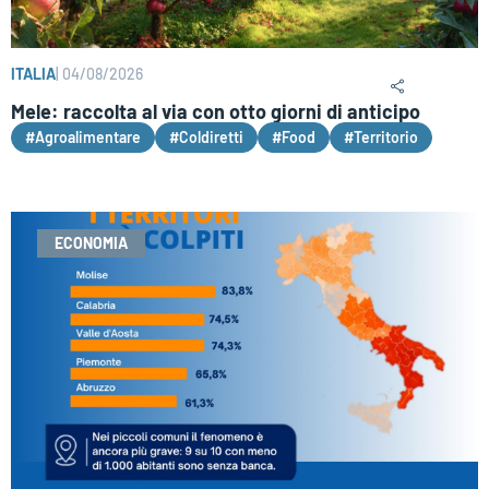
ITALIA
|
04/08/2026
Mele: raccolta al via con otto giorni di anticipo
#Agroalimentare
#Coldiretti
#Food
#Territorio
ECONOMIA