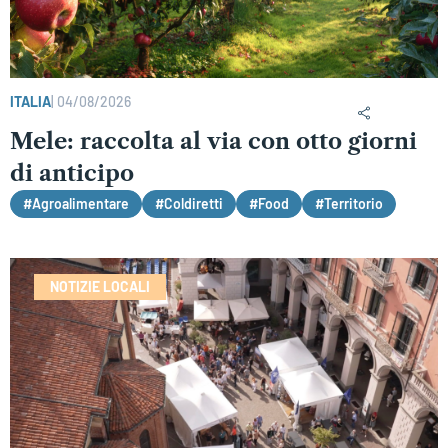
ITALIA
|
04/08/2026
Mele: raccolta al via con otto giorni
di anticipo
#Agroalimentare
#Coldiretti
#Food
#Territorio
NOTIZIE LOCALI