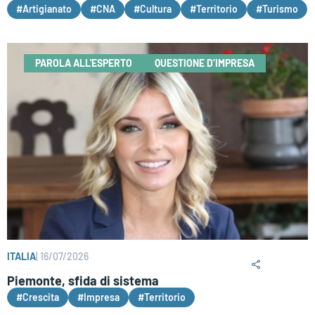
#Artigianato
#CNA
#Cultura
#Territorio
#Turismo
PAROLA ALL'ESPERTO
QUESTIONE D’IMPRESA
ITALIA
|
16/07/2026
Piemonte, sfida di sistema
#Crescita
#Impresa
#Territorio