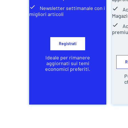
Newsletter settimanale con i
Ac
migliori articoli
Magazi
Ac
premi
Registrati
Ideale per rimanere
R
aggiornati sui temi
economici preferiti.
P
c