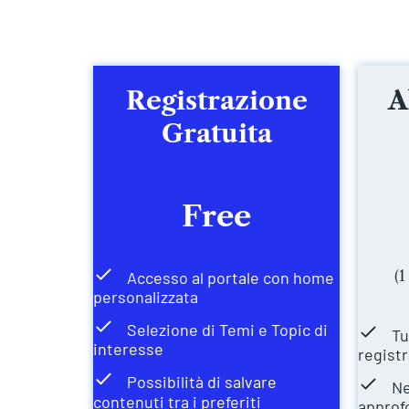
Registrazione
A
Gratuita
Free
(1
Accesso al portale con home
personalizzata
Selezione di Temi e Topic di
Tu
interesse
registr
Possibilità di salvare
Ne
contenuti tra i preferiti
approf