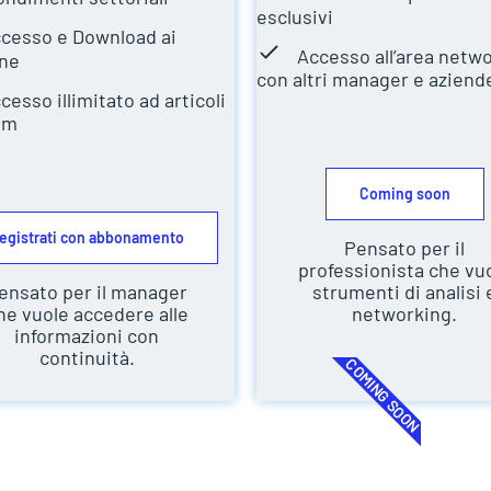
esclusivi
cesso e Download ai
Accesso all’area netw
ne
con altri manager e aziend
cesso illimitato ad articoli
um
Coming soon
egistrati con abbonamento
Pensato per il
professionista che vu
ensato per il manager
strumenti di analisi 
he vuole accedere alle
networking.
informazioni con
continuità.
COMING SOON