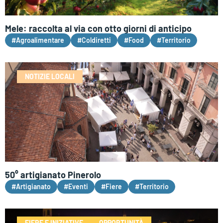
Mele: raccolta al via con otto giorni di anticipo
#Agroalimentare
#Coldiretti
#Food
#Territorio
NOTIZIE LOCALI
50° artigianato Pinerolo
#Artigianato
#Eventi
#Fiere
#Territorio
FIERE E INIZIATIVE
OPPORTUNITÀ