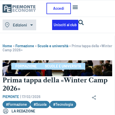
Accedi
Edizioni
Unisciti al club
Home
»
Formazione
»
Scuole e università
»
Prima tappa della «Winter
Camp 2026»
FORMAZIONE
SCUOLE E UNIVERSITÀ
Prima tappa della «Winter Camp
2026»
PIEMONTE
|
17/02/2026
#Formazione
#Scuola
#Tecnologia
LA REDAZIONE