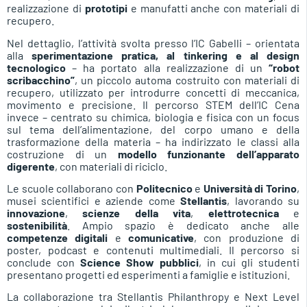
realizzazione di
prototipi
e manufatti anche con materiali di
recupero.
Nel dettaglio, l’attività svolta presso l’IC Gabelli – orientata
alla
sperimentazione pratica, al tinkering e al design
tecnologico
– ha portato alla realizzazione di un
“robot
scribacchino”
, un piccolo automa costruito con materiali di
recupero, utilizzato per introdurre concetti di meccanica,
movimento e precisione. Il percorso STEM dell’IC Cena
invece – centrato su chimica, biologia e fisica con un focus
sul tema dell’alimentazione, del corpo umano e della
trasformazione della materia – ha indirizzato le classi alla
costruzione di un
modello funzionante dell’apparato
digerente
, con materiali di riciclo.
Le scuole collaborano con
Politecnico
e
Università di Torino
,
musei scientifici e aziende come
Stellantis
, lavorando su
innovazione
,
scienze della vita
,
elettrotecnica
e
sostenibilità
. Ampio spazio è dedicato anche alle
competenze digitali
e
comunicative
, con produzione di
poster, podcast e contenuti multimediali. Il percorso si
conclude con
Science Show pubblici
, in cui gli studenti
presentano progetti ed esperimenti a famiglie e istituzioni.
La collaborazione tra Stellantis Philanthropy e Next Level