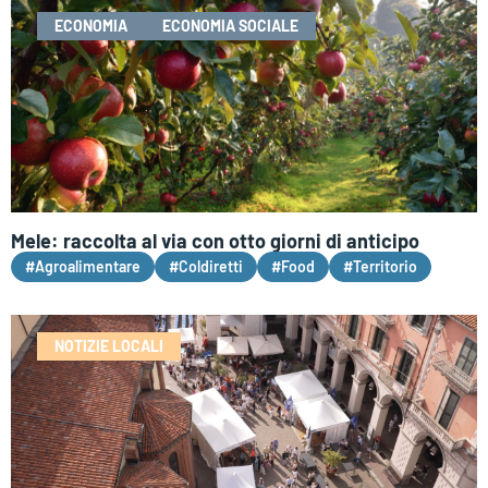
ECONOMIA
ECONOMIA SOCIALE
Mele: raccolta al via con otto giorni di anticipo
#Agroalimentare
#Coldiretti
#Food
#Territorio
NOTIZIE LOCALI