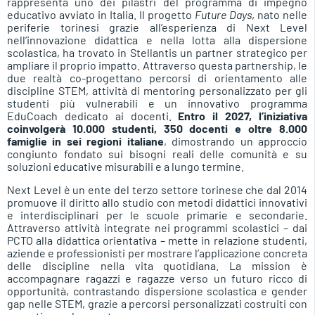
rappresenta uno dei pilastri del programma di impegno
educativo avviato in Italia. Il progetto
Future Days
, nato nelle
periferie torinesi grazie all’esperienza di Next Level
nell’innovazione didattica e nella lotta alla dispersione
scolastica, ha trovato in Stellantis un partner strategico per
ampliare il proprio impatto. Attraverso questa partnership, le
due realtà co-progettano percorsi di orientamento alle
discipline STEM, attività di mentoring personalizzato per gli
studenti più vulnerabili e un innovativo programma
EduCoach dedicato ai docenti.
Entro il 2027, l’iniziativa
coinvolgerà 10.000 studenti, 350 docenti e oltre 8.000
famiglie in sei regioni italiane
, dimostrando un approccio
congiunto fondato sui bisogni reali delle comunità e su
soluzioni educative misurabili e a lungo termine.
Next Level è un ente del terzo settore torinese che dal 2014
promuove il diritto allo studio con metodi didattici innovativi
e interdisciplinari per le scuole primarie e secondarie.
Attraverso attività integrate nei programmi scolastici – dai
PCTO alla didattica orientativa – mette in relazione studenti,
aziende e professionisti per mostrare l’applicazione concreta
delle discipline nella vita quotidiana. La mission è
accompagnare ragazzi e ragazze verso un futuro ricco di
opportunità, contrastando dispersione scolastica e gender
gap nelle STEM, grazie a percorsi personalizzati costruiti con