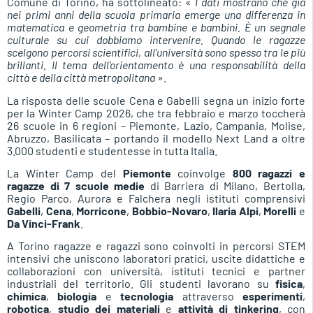
Comune di Torino, ha sottolineato: «
I dati mostrano che già
nei primi anni della scuola primaria emerge una differenza in
matematica e geometria tra bambine e bambini. È un segnale
culturale su cui dobbiamo intervenire. Quando le ragazze
scelgono percorsi scientifici, all’università sono spesso tra le più
brillanti. Il tema dell’orientamento è una responsabilità della
città e della città metropolitana
».
La risposta delle scuole Cena e Gabelli segna un inizio forte
per la Winter Camp 2026, che tra febbraio e marzo toccherà
26 scuole in 6 regioni – Piemonte, Lazio, Campania, Molise,
Abruzzo, Basilicata – portando il modello Next Land a oltre
3.000 studenti e studentesse in tutta Italia.
La Winter Camp del
Piemonte
coinvolge
800 ragazzi e
ragazze di 7 scuole medie
di Barriera di Milano, Bertolla,
Regio Parco, Aurora e Falchera negli istituti comprensivi
Gabelli
,
Cena
,
Morricone
,
Bobbio-Novaro
,
Ilaria Alpi
,
Morelli
e
Da Vinci-Frank
.
A Torino ragazze e ragazzi sono coinvolti in percorsi STEM
intensivi che uniscono laboratori pratici, uscite didattiche e
collaborazioni con università, istituti tecnici e partner
industriali del territorio. Gli studenti lavorano su
fisica
,
chimica
,
biologia
e
tecnologia
attraverso
esperimenti
,
robotica
,
studio dei materiali
e
attività di tinkering
, con