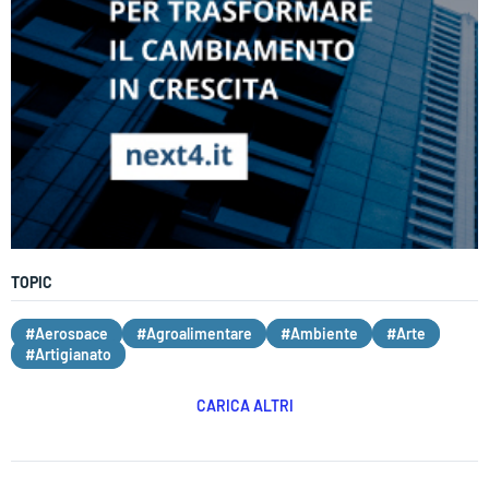
TOPIC
#Aerospace
#Agroalimentare
#Ambiente
#Arte
#Artigianato
CARICA ALTRI