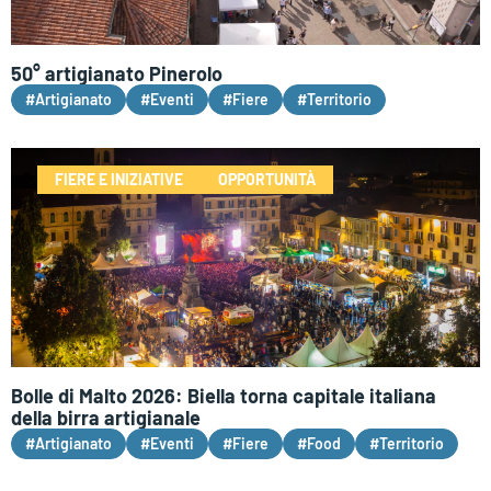
50° artigianato Pinerolo
#Artigianato
#Eventi
#Fiere
#Territorio
FIERE E INIZIATIVE
OPPORTUNITÀ
Bolle di Malto 2026: Biella torna capitale italiana
della birra artigianale
#Artigianato
#Eventi
#Fiere
#Food
#Territorio