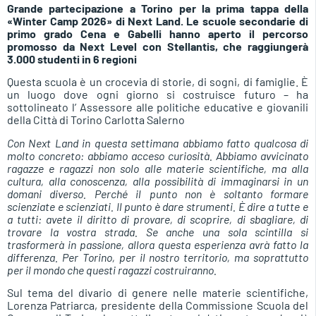
Grande partecipazione a Torino per la prima tappa della
«Winter Camp 2026» di Next Land.
Le scuole secondarie di
primo grado Cena e Gabelli hanno aperto il percorso
promosso da Next Level con Stellantis, che raggiungerà
3.000 studenti in 6 regioni
Questa scuola è un crocevia di storie, di sogni, di famiglie. È
un luogo dove ogni giorno si costruisce futuro – ha
sottolineato l’ Assessore alle politiche educative e giovanili
della Città di Torino Carlotta Salerno
Con Next Land in questa settimana abbiamo fatto qualcosa di
molto concreto: abbiamo acceso curiosità. Abbiamo avvicinato
ragazze e ragazzi non solo alle materie scientifiche, ma alla
cultura, alla conoscenza, alla possibilità di immaginarsi in un
domani diverso. Perché il punto non è soltanto formare
scienziate e scienziati. Il punto è dare strumenti. È dire a tutte e
a tutti: avete il diritto di provare, di scoprire, di sbagliare, di
trovare la vostra strada. Se anche una sola scintilla si
trasformerà in passione, allora questa esperienza avrà fatto la
differenza. Per Torino, per il nostro territorio, ma soprattutto
per il mondo che questi ragazzi costruiranno.
Sul tema del divario di genere nelle materie scientifiche,
Lorenza Patriarca, presidente della Commissione Scuola del