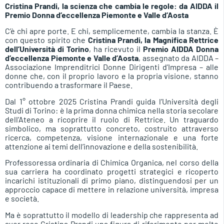
Cristina Prandi, la scienza che cambia le regole:
da AIDDA il
Premio Donna d’eccellenza Piemonte e Valle d’Aosta
C’è chi apre porte. E chi, semplicemente, cambia la stanza. È
con questo spirito che
Cristina Prandi, la Magnifica Rettrice
dell’Università di Torino
, ha ricevuto il
Premio AIDDA Donna
d’eccellenza Piemonte e Valle d’Aosta
, assegnato da AIDDA –
Associazione Imprenditrici Donne Dirigenti d’Impresa – alle
donne che, con il proprio lavoro e la propria visione, stanno
contribuendo a trasformare il Paese.
Dal 1° ottobre 2025 Cristina Prandi guida l’Università degli
Studi di Torino: è la prima donna chimica nella storia secolare
dell’Ateneo a ricoprire il ruolo di Rettrice. Un traguardo
simbolico, ma soprattutto concreto, costruito attraverso
ricerca, competenza, visione internazionale e una forte
attenzione ai temi dell’innovazione e della sostenibilità.
Professoressa ordinaria di Chimica Organica, nel corso della
sua carriera ha coordinato progetti strategici e ricoperto
incarichi istituzionali di primo piano, distinguendosi per un
approccio capace di mettere in relazione università, impresa
e società.
Ma è soprattutto il modello di leadership che rappresenta ad
aver reso Cristina Prandi una figura di riferimento per molte