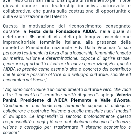
giovani donne: una leadership inclusiva, autorevole e
collaborativa, che punta sulla costruzione di opportunità e
sulla valorizzazione del talento.
Questa la motivazione del riconoscimento consegnato
durante la
Festa della Fondazione AIDDA
, nella quale si
celebrano i 65 anni di vita della più longeva associazione
imprenditoriale femminile italiana, alla presenza della
neoeletta Presidente nazionale Edy Dalla Vecchia: “
Il suo
percorso testimonia la forza di una leadership femminile fondata
su merito, visione e determinazione, capace di aprire strade,
generare opportunità e ispirare le nuove generazioni. Per questo
AIDDA la premia come esempio alto e concreto del contributo
che le donne possono offrire allo sviluppo culturale, sociale ed
economico del Paese
.”
“
Vogliamo contribuire a un cambiamento culturale vero, che vada
oltre il concetto di semplice parità di genere
”, spiega
Valeria
Panini
,
Presidente di AIDDA Piemonte e Valle d’Aosta
.
“
Crediamo in una leadership femminile capace di dialogare,
collaborare e costruire insieme a quella maschile nuovi modelli
di sviluppo. Le imprenditrici sentono profondamente questa
responsabilità e oggi più che mai abbiamo bisogno di alleanze,
visione e coraggio per trasformare il sistema economico e
sociale
.”