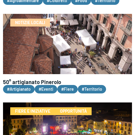
#Agroalimentare
#Coldiretti
#Food
#Territorio
NOTIZIE LOCALI
50° artigianato Pinerolo
#Artigianato
#Eventi
#Fiere
#Territorio
FIERE E INIZIATIVE
OPPORTUNITÀ