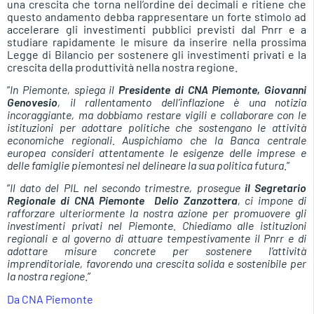
una crescita che torna nell’ordine dei decimali e ritiene che
questo andamento debba rappresentare un forte stimolo ad
accelerare gli investimenti pubblici previsti dal Pnrr e a
studiare rapidamente le misure da inserire nella prossima
Legge di Bilancio per sostenere gli investimenti privati e la
crescita della produttività nella nostra regione.
“
In Piemonte, spiega il
Presidente di CNA Piemonte, Giovanni
Genovesio
, il rallentamento dell’inflazione è una notizia
incoraggiante, ma dobbiamo restare vigili e collaborare con le
istituzioni per adottare politiche che sostengano le attività
economiche regionali. Auspichiamo che la Banca centrale
europea consideri attentamente le esigenze delle imprese e
delle famiglie piemontesi nel delineare la sua politica futura
.”
“
Il dato del PIL nel secondo trimestre, prosegue
il Segretario
Regionale di CNA Piemonte Delio Zanzottera
, ci impone di
rafforzare ulteriormente la nostra azione per promuovere gli
investimenti privati nel Piemonte. Chiediamo alle istituzioni
regionali e al governo di attuare tempestivamente il Pnrr e di
adottare misure concrete per sostenere l’attività
imprenditoriale, favorendo una crescita solida e sostenibile per
la nostra regione
.”
Da CNA Piemonte