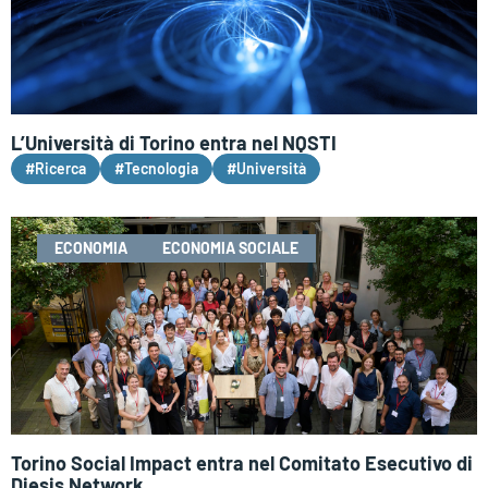
L’Università di Torino entra nel NQSTI
#Ricerca
#Tecnologia
#Università
ECONOMIA
ECONOMIA SOCIALE
Torino Social Impact entra nel Comitato Esecutivo di
Diesis Network